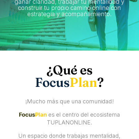
ganar claridad, trabajar tu mentalidad y
construir tu propio camino online con
estrategia y acompañamiento.
¿Qué es
Focus
Plan
?
¡Mucho más que una comunidad!
Focus
Plan
es el centro del ecosistema
TUPLANONLINE.
Un espacio donde trabajas mentalidad,